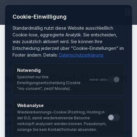
Cookie-Einwilligung
Standardmäßig nutzt diese Website ausschließlich
Cookie-lose, aggregierte Analytik. Sie entscheiden,
was zusätzlich aktiviert wird. Sie können Ihre
Entscheidung jederzeit über "Cookie-Einstellungen" im
Footer ändern. Details:
Datenschutzerklärung
Schwachstellenforschung
Notwendig
ePA-VAU-Client-Sicherheit
Speichert nur Ihre
immer aktiv
Einwilligungsentscheidung (Cookie
lib-vau-basierte Implementierungen
"ms-consent", zwölf Monate).
Die ePA gibt Patientinnen und Patienten die
Webanalyse
Wiedererkennungs-Cookie (PostHog, Hosting in
Kontrolle über ihre Gesundheitsdaten, und die
der EU), damit wiederkehrende Besuche
VAU-Schicht hält diese Daten bis zum
verknüpft analysiert werden können. Pseudonym,
solange Sie kein Kontaktformular absenden.
Aktensystem vertraulich. Im gesamten Ökosystem