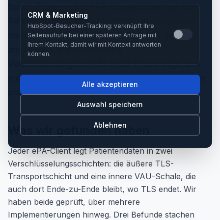
bauen Teams echte ePA-Integrationen auf der
CRM & Marketing
Referenzbibliothek der gematik, lib-vau, vieles
HubSpot-Besucher-Tracking: verknüpft Ihre
davon offen einsehbar. Wir haben uns genau
Seitenaufrufe bei einer späteren Anfrage mit
Ihrem Kontakt, damit wir mit Kontext antworten
angesehen, wie diese innere
können.
Verschlüsselungsschicht in der Praxis trägt, und
möchten teilen, was wir gelernt haben, damit alle
Alle akzeptieren
profitieren, die darauf aufbauen.
Auswahl speichern
Ablehnen
Was wir gefunden haben
Jeder ePA-Client legt Patientendaten in zwei
Verschlüsselungsschichten: die äußere TLS-
Transportschicht und eine innere VAU-Schale, die
auch dort Ende-zu-Ende bleibt, wo TLS endet. Wir
haben beide geprüft, über mehrere
Implementierungen hinweg. Drei Befunde stachen