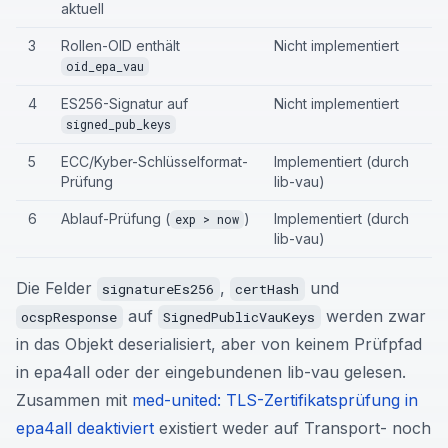
aktuell
3
Rollen-OID enthält
Nicht implementiert
oid_epa_vau
4
ES256-Signatur auf
Nicht implementiert
signed_pub_keys
5
ECC/Kyber-Schlüsselformat-
Implementiert (durch
Prüfung
lib-vau)
6
Ablauf-Prüfung (
)
Implementiert (durch
exp > now
lib-vau)
Die Felder
,
und
signatureEs256
certHash
auf
werden zwar
ocspResponse
SignedPublicVauKeys
in das Objekt deserialisiert, aber von keinem Prüfpfad
in epa4all oder der eingebundenen lib-vau gelesen.
Zusammen mit
med-united: TLS-Zertifikatsprüfung in
epa4all deaktiviert
existiert weder auf Transport- noch