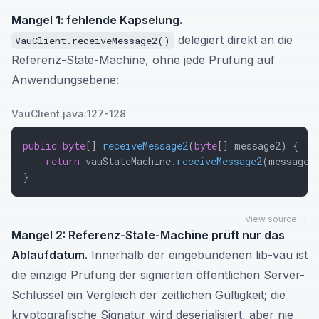
Mangel 1: fehlende Kapselung.
delegiert direkt an die
VauClient.receiveMessage2()
Referenz-State-Machine, ohne jede Prüfung auf
Anwendungsebene:
VauClient.java:127-128
public
byte
[
]
receiveMessage2
(
byte
[
]
 message2
)
{
return
 vauStateMachine
.
receiveMessage2
(
message2
}
View source →
Mangel 2: Referenz-State-Machine prüft nur das
Ablaufdatum.
Innerhalb der eingebundenen lib-vau ist
die einzige Prüfung der signierten öffentlichen Server-
Schlüssel ein Vergleich der zeitlichen Gültigkeit; die
kryptografische Signatur wird deserialisiert, aber nie