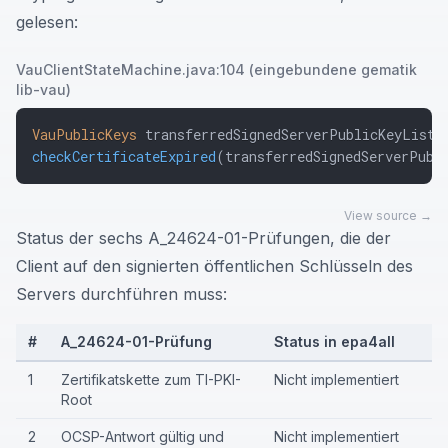
gelesen:
VauClientStateMachine.java:104 (eingebundene gematik
lib-vau)
VauPublicKeys
 transferredSignedServerPublicKeyList 
checkCertificateExpired
(
transferredSignedServerPubl
View source →
Status der sechs A_24624-01-Prüfungen, die der
Client auf den signierten öffentlichen Schlüsseln des
Servers durchführen muss:
#
A_24624-01-Prüfung
Status in epa4all
1
Zertifikatskette zum TI-PKI-
Nicht implementiert
Root
2
OCSP-Antwort gültig und
Nicht implementiert