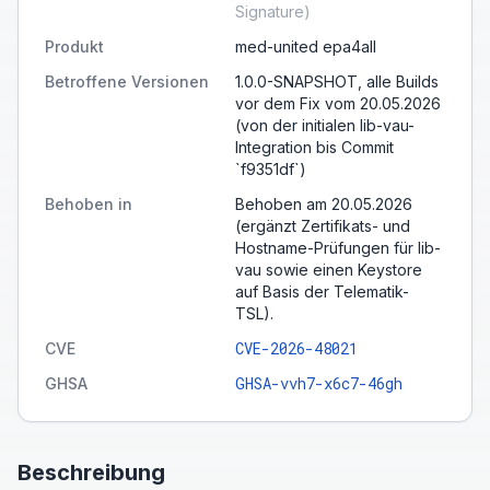
Signature
)
Produkt
med-united epa4all
Betroffene Versionen
1.0.0-SNAPSHOT, alle Builds
vor dem Fix vom 20.05.2026
(von der initialen lib-vau-
Integration bis Commit
`f9351df`)
Behoben in
Behoben am 20.05.2026
(ergänzt Zertifikats- und
Hostname-Prüfungen für lib-
vau sowie einen Keystore
auf Basis der Telematik-
TSL).
CVE-2026-48021
CVE
GHSA-vvh7-x6c7-46gh
GHSA
Beschreibung