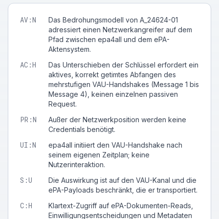
AV
:
N
Das Bedrohungsmodell von A_24624-01
adressiert einen Netzwerkangreifer auf dem
Pfad zwischen epa4all und dem ePA-
Aktensystem.
AC
:
H
Das Unterschieben der Schlüssel erfordert ein
aktives, korrekt getimtes Abfangen des
mehrstufigen VAU-Handshakes (Message 1 bis
Message 4), keinen einzelnen passiven
Request.
PR
:
N
Außer der Netzwerkposition werden keine
Credentials benötigt.
UI
:
N
epa4all initiiert den VAU-Handshake nach
seinem eigenen Zeitplan; keine
Nutzerinteraktion.
S
:
U
Die Auswirkung ist auf den VAU-Kanal und die
ePA-Payloads beschränkt, die er transportiert.
C
:
H
Klartext-Zugriff auf ePA-Dokumenten-Reads,
Einwilligungsentscheidungen und Metadaten