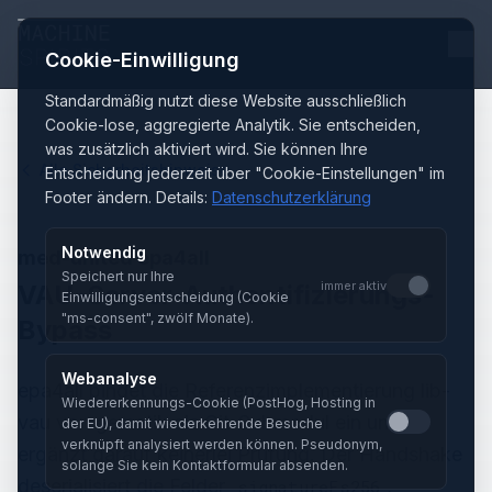
Cookie-Einwilligung
Standardmäßig nutzt diese Website ausschließlich
Cookie-lose, aggregierte Analytik. Sie entscheiden,
was zusätzlich aktiviert wird. Sie können Ihre
Alle Sicherheitshinweise
Entscheidung jederzeit über "Cookie-Einstellungen" im
Footer ändern. Details:
Datenschutzerklärung
Notwendig
med-united epa4all
Speichert nur Ihre
immer aktiv
VAU-Server-Authentifizierungs-
Einwilligungsentscheidung (Cookie
"ms-consent", zwölf Monate).
Bypass
Webanalyse
epa4all bindet die Referenzimplementierung lib-
Wiedererkennungs-Cookie (PostHog, Hosting in
vau von gematik als Git-Submodul ein und
der EU), damit wiederkehrende Besuche
verknüpft analysiert werden können. Pseudonym,
ergänzt darauf keinerlei Prüfung. Der Handshake
solange Sie kein Kontaktformular absenden.
deserialisiert die Felder
,
signatureEs256